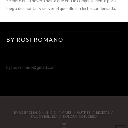
Se mete en la nevera hasta que enfrié completamente para
luego desmontar y server el quesillo sin leche condensada.
BY ROSI ROMANO
byrosiromano@gmail.com
BY ROSI ROMANO
INICIO
VIAJES
OUTFITS
RECETAS
SALUD Y BELLEZA
EXPLORANDO FLORIDA